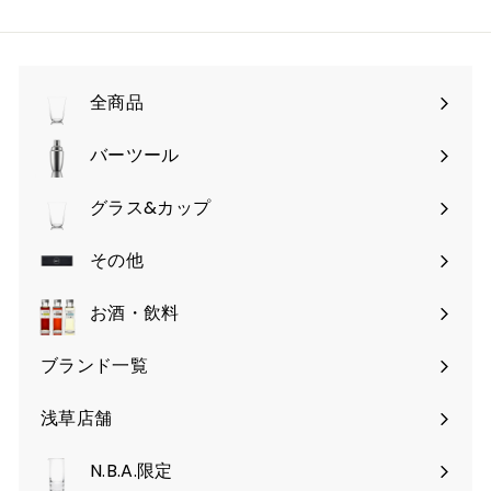
ェ
タ
タ
ア
レ
ー
ス
で
ト
シ
全商品
で
ェ
シ
ア
バーツール
サ
ェ
ブ
ア
グラス&カップ
サ
メ
ブ
その他
ニ
サ
メ
ュ
ブ
お酒・飲料
ニ
ー
メ
ュ
を
ブランド一覧
ニ
ー
開
ュ
を
く
浅草店舗
ー
開
を
く
N.B.A.限定
開