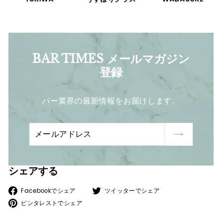
BAR TIMES メールマガジン
登録
バー業界の最新情報をお届けします。
メ
登
ー
録
ル
ア
シェアする
ド
Facebook
ツ
Facebookでシェア
ツイッターでシェア
レ
で
ピ
イ
ピンタレストでシェア
ス
シ
ン
ッ