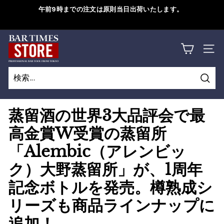
コ
午前9時までの注文は原則当日出荷いたします。
ン
ス
テ
ラ
B
ン
詳しくはこちら
イ
サイ
ツ
A
ド
に
シ
R
ス
ョ
検
キ
T
検
閉
ー
索
ッ
索
じ
を
I
蒸留酒の世界3大品評会で最
プ
一
る
M
高金賞W受賞の蒸留所
す
時
る
停
E
「Alembic（アレンビッ
止
S
ク）大野蒸留所」が、1周年
す
S
記念ボトルを発売。樽熟成シ
る
T
リーズも商品ラインナップに
O
追加！