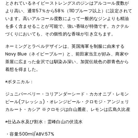
とされているネイビーストレングスのジンはアルコール度数が
より高い、通常57％から58％（110プルーフ以上）に設定されて
います。高いアルコール度数によって一般的なジンよりも精油
を多く含ませることが可能で、強い香味が特徴です。カクテル
づくりにおいても、その個性的な香味が引き立ちます。
ネーミングとラベルデザインは、英国海軍を制服に由来する
Navy Blue（ネイビーブルー）と、前田家当主が好み、商家や
茶屋に広まった金沢では馴染み深い、加賀伝統色の群青色から
着想を得ました。
◉ボタニカル：
ジュニパーベリー・コリアンダーシード・カカオニブ・レモン
ピール(フレッシュ)・オレンジピール・クロモジ・アンジェリ
カルート・カシア ※クロモジは白山麓産、レモンは広島久比産
◉仕込み水及び割水：霊峰白山の伏流水
・容量:500ml/ABV:57%