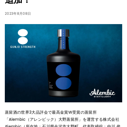
R
2023年8月08日
E
蒸留酒の世界3大品評会で最高金賞W受賞の蒸留所
「Alembic（アレンビック）大野蒸留所」を運営する株式会社
Alembic（所在地：石川県金沢市大野町、代表取締役：中川 俊