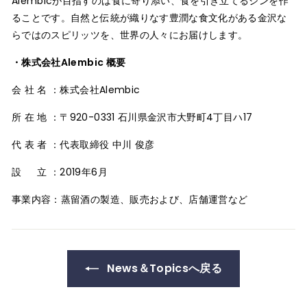
Alembicが目指すのは食に寄り添い、食を引き立てるジンを作
ることです。自然と伝統が織りなす豊潤な食文化がある金沢な
らではのスピリッツを、世界の人々にお届けします。
・
株式会社Alembic 概要
会 社 名 ：株式会社Alembic
所 在 地 ：〒920-0331 石川県金沢市大野町4丁目ハ17
代 表 者 ：代表取締役 中川 俊彦
設 立 ：2019年6月
事業内容：蒸留酒の製造、販売および、店舗運営など
News＆Topicsへ戻る