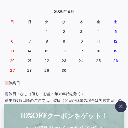
2026年9月
日
月
火
水
木
金
土
1
2
3
4
5
6
7
8
9
10
11
12
13
14
15
16
17
18
19
20
21
22
23
24
25
26
27
28
29
30
休業日
定休日：なし（但し、お盆・年末年始を除く）
※午前9時以降のご注文は、翌日（翌日が休業の場合は翌営業日）の
出荷となります。
"閉
※北海道・島根県と広島県の一部地域・鳥取・岡山・山口・四国・九
10%OFFクーポンをゲット！
じ
州・沖縄は、出荷の翌々日のお届けとなります。
る"
※実店舗（西浅草）の営業日もこの営業日カレンダーに準じます。
メルマガ登録でもれなくクーポンをプレゼント