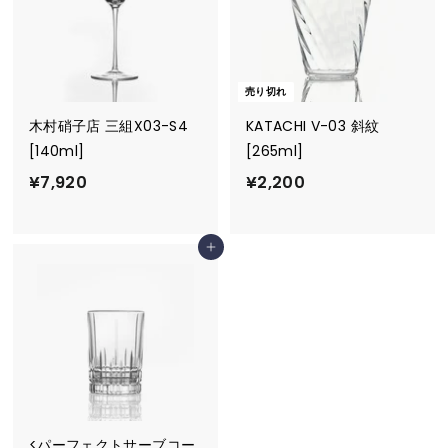
0
売り切れ
木村硝子店 三組X03-S4
KATACHI V-03 斜紋
[140ml]
[265ml]
¥
¥
¥7,920
¥2,200
7
2
,
,
カートに追加
9
2
2
0
0
0
<パーフェクトサーブコー