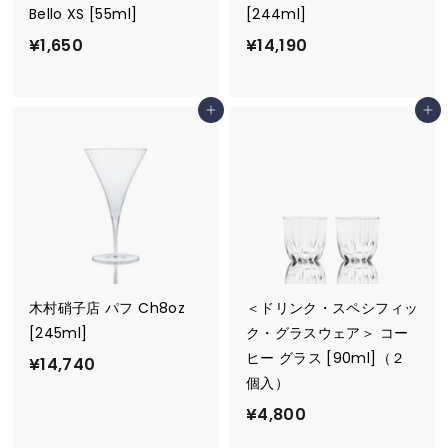
Bello XS [55ml]
[244ml]
¥
¥
¥1,650
¥14,190
1
1
,
4
カートに追加
カートに追加
6
,
5
1
0
9
0
木村硝子店 パフ Ch8oz
＜ドリンク・スペシフィッ
[245ml]
ク・グラスウェア＞ コー
ヒー グラス [90ml]（２
¥
¥14,740
個入）
1
¥
¥4,800
4
4
,