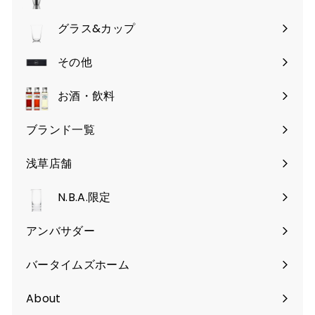
サ
ブ
グラス&カップ
サ
メ
ブ
その他
ニ
サ
メ
ュ
ブ
お酒・飲料
ニ
ー
メ
ュ
を
ブランド一覧
ニ
ー
開
ュ
を
く
浅草店舗
ー
開
を
く
N.B.A.限定
開
く
アンバサダー
バータイムズホーム
About