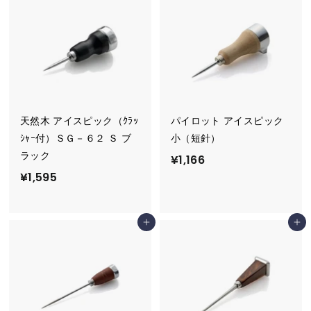
5
0
天然木 アイスピック（ｸﾗｯ
パイロット アイスピック
ｼｬｰ付）ＳＧ－６２ Ｓ ブ
小（短針）
ラック
¥
¥1,166
¥
¥1,595
1
1
,
,
1
カートに追加
カートに追加
5
6
9
6
5