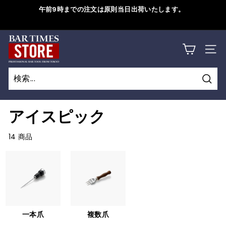
コ
午前9時までの注文は原則当日出荷いたします。
ン
ス
テ
ラ
B
ン
詳しくはこちら
イ
サイ
ツ
A
ド
に
シ
R
ス
ョ
検
キ
T
検
閉
ー
索
ッ
索
じ
を
I
アイスピック
プ
一
る
M
す
時
14 商品
る
停
E
止
S
す
S
る
T
一本爪
複数爪
O