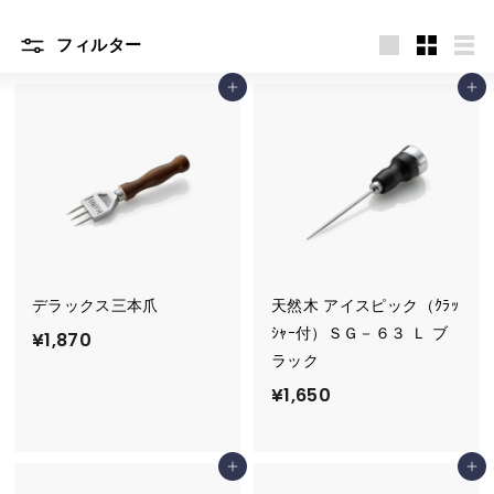
R
フィルター
大
小
リ
E
カートに追加
カートに追加
き
さ
ス
い
い
ト
デラックス三本爪
天然木 アイスピック（ｸﾗｯ
ｼｬｰ付）ＳＧ－６３ Ｌ ブ
¥
¥1,870
ラック
1
¥
¥1,650
,
1
8
,
7
カートに追加
カートに追加
6
0