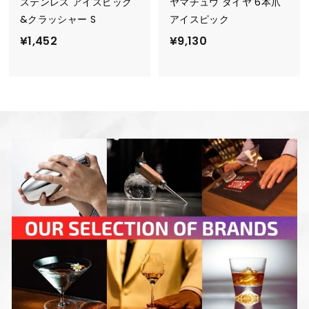
ステンレス アイスピック
ヤマチュウ ダイヤ 6本爪
&クラッシャー S
アイスピック
¥
¥
¥1,452
¥9,130
1
9
,
,
4
1
5
3
2
0