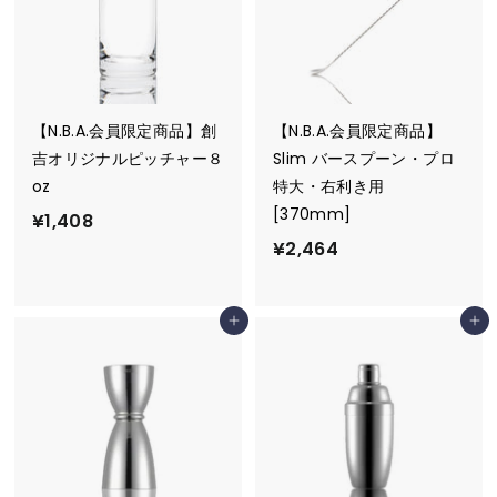
【N.B.A.会員限定商品】創
【N.B.A.会員限定商品】
吉オリジナルピッチャー８
Slim バースプーン・プロ
oz
特大・右利き用
[370mm]
¥
¥1,408
¥
¥2,464
1
2
,
,
4
カートに追加
カートに追加
4
0
6
8
4