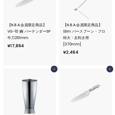
【N.B.A.会員限定商品】
【N.B.A.会員限定商品】
VG-10 鋼 バーテンダーSP
Slim バースプーン・プロ
牛刀210mm
特大・左利き用
[370mm]
¥
¥17,864
¥
¥2,464
1
2
7
,
,
カートに追加
カートに追加
4
8
6
6
4
4