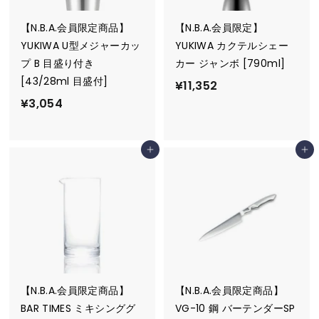
【N.B.A.会員限定商品】
【N.B.A.会員限定】
YUKIWA U型メジャーカッ
YUKIWA カクテルシェー
プ B 目盛り付き
カー ジャンボ [790ml]
[43/28ml 目盛付]
¥
¥11,352
¥
¥3,054
1
3
1
,
,
カートに追加
カートに追加
0
3
5
5
4
2
【N.B.A.会員限定商品】
【N.B.A.会員限定商品】
BAR TIMES ミキシンググ
VG-10 鋼 バーテンダーSP