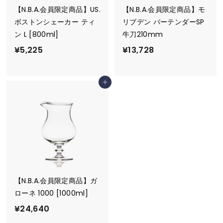
【N.B.A.会員限定商品】US.
【N.B.A.会員限定商品】モ
ボストンシェーカー ティ
リブデン バーテンダーSP
ン L [800ml]
牛刀210mm
¥
¥
¥5,225
¥13,728
5
1
,
3
カートに追加
2
,
2
7
5
2
8
【N.B.A.会員限定商品】ガ
ローネ 1000 [1000ml]
¥
¥24,640
2