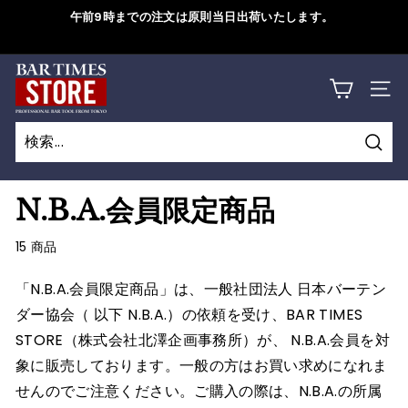
コ
午前9時までの注文は原則当日出荷いたします。
ン
ス
テ
ラ
B
ン
詳しくはこちら
イ
サイ
ツ
A
ド
に
シ
R
ス
ョ
検
キ
T
検
閉
ー
索
ッ
索
じ
を
I
N.B.A.会員限定商品
プ
一
る
M
す
時
15 商品
る
停
E
「
N.B.A.会員限定商品」は、
一般社団法人
日本バーテン
止
S
す
ダー協会（
以下 N.B.A.）の
依頼を受け、
BAR TIMES
S
る
STORE（株式会社北澤企画事務所）が、
N.B.A.
会員を対
象に販売しております。一般の方はお買い求めになれま
T
せんのでご注意ください。
ご購入の際は、N.B.A.
の
所属
O