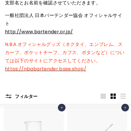
支部名とお名前を確認させていただきます。
R
一般社団法人 日本バーテンダー協会 オフィシャルサイ
E
ト
http://www.bartender.or.jp/
N.B.A.オフィシャルグッズ（ネクタイ、エンブレム、ス
カーフ、ポケットチーフ、カフス、ボタンなど）につい
ては以下のサイトにアクセスしてください。
https://nbabartender.base.shop/
フィルター
大
小
リ
カートに追加
カートに追加
き
さ
ス
い
い
ト