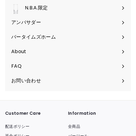
を
く
N.B.A.限定
開
く
アンバサダー
バータイムズホーム
About
FAQ
お問い合わせ
Customer Care
Information
配送ポリシー
全商品
返金ポリシー
バーツール