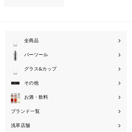
4
,
6
4
全商品
0
バーツール
サ
ブ
グラス&カップ
サ
メ
ブ
その他
ニ
サ
メ
ュ
ブ
お酒・飲料
ニ
ー
メ
ュ
を
ブランド一覧
ニ
ー
開
ュ
を
く
浅草店舗
ー
開