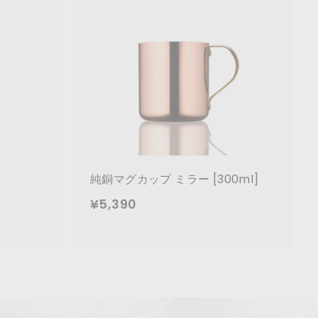
0
カ
カ
0
ー
ー
ト
ト
に
に
追
追
加
加
純銅マグカップ ミラー [300ml]
¥
¥5,390
5
,
3
9
0