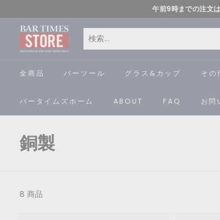
コ
午前9時までの注文
ン
B
テ
ン
A
検
閉
ツ
索
じ
R
全商品
バーツール
グラス&カップ
その
に
る
ス
T
バータイムズホーム
ABOUT
FAQ
お問
キ
I
ッ
プ
M
銅製
す
E
る
S
8 商品
S