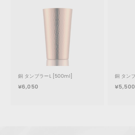
9
カ
0
ー
ト
に
追
加
銅 タンブラーL [500ml]
銅 タンブ
¥
¥6,050
¥5,50
6
,
0
5
0