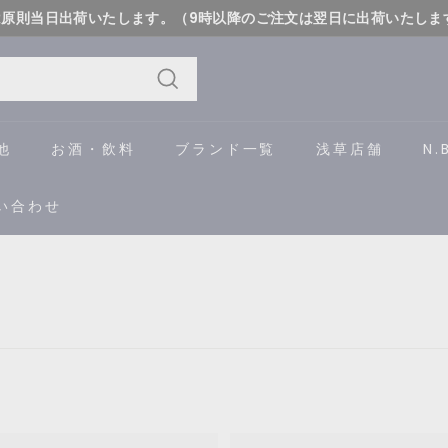
は原則当日出荷いたします。（9時以降のご注文は翌日に出荷いたしま
詳しく
ス
ラ
イ
検
ド
索
他
お酒・飲料
ブランド一覧
浅草店舗
N.
シ
ョ
い合わせ
ー
を
一
時
停
止
す
る