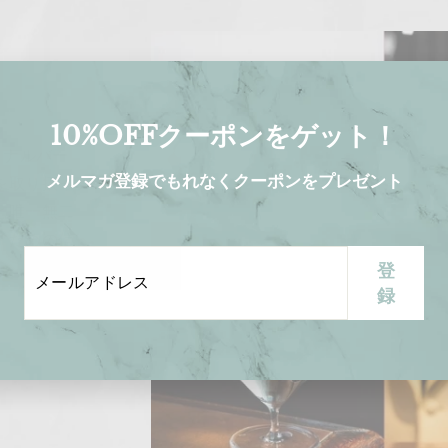
10%OFFクーポンをゲット！
ショナルバー
メルマガ登録でもれなくクーポンをプレゼント
を取り扱っ
と唯一無二
すための信
メ
登
登
ー
録
録
数々を、ぜ
ル
ア
ド
レ
ス