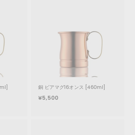
替
い
い
ト
え
カ
カ
ー
ー
ト
ト
に
に
追
追
加
加
ml]
銅 ビアマグ16オンス [460ml]
¥
¥5,500
5
,
5