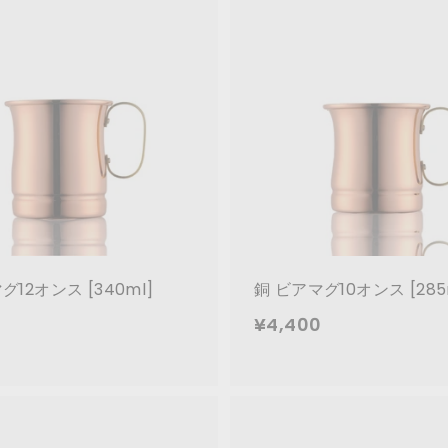
カ
ー
ト
に
追
加
グ12オンス [340ml]
銅 ビアマグ10オンス [285
¥
¥
¥4,400
4
4
,
,
9
4