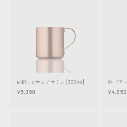
T
O
カ
ー
R
ト
に
E
追
加
純銅マグカップ サテン [300ml]
銅 ビアマ
¥
¥5,390
¥4,950
5
,
3