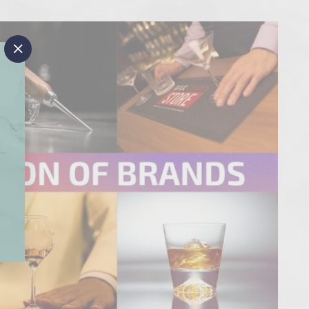
"閉
じ
る"