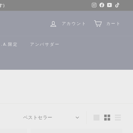
Instagram
Facebook
YouTube
TikTok
す）
はこちら
アカウント
カート
B.A.限定
アンバサダー
並
び
大
小
リ
き
さ
ス