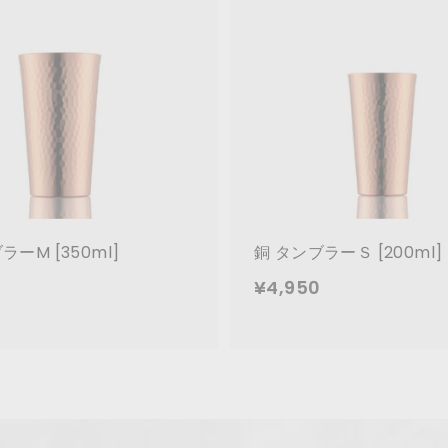
5
0
カ
0
0
ー
ト
に
追
加
ラーM [350ml]
銅 タンブラーＳ [200ml]
¥
¥
0
¥4,950
5
4
,
,
5
9
0
5
0
0