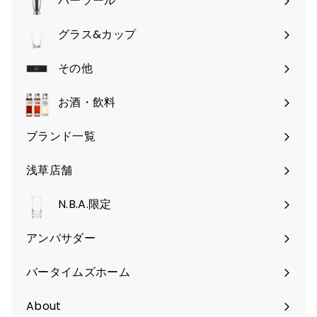
バーツール
サ
ブ
グラス&カップ
サ
メ
ブ
その他
ニ
サ
メ
ュ
ブ
お酒・飲料
ニ
ー
メ
ュ
を
ブランド一覧
ニ
ー
開
ュ
を
く
浅草店舗
ー
開
を
く
N.B.A.限定
開
く
アンバサダー
バータイムズホーム
About