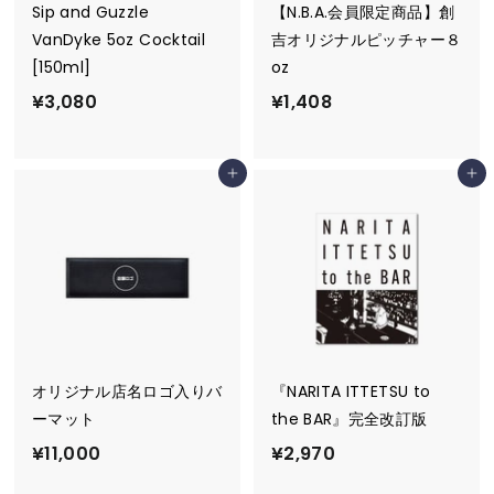
Sip and Guzzle
【N.B.A.会員限定商品】創
VanDyke 5oz Cocktail
吉オリジナルピッチャー８
[150ml]
oz
¥
¥
¥3,080
¥1,408
3
1
,
,
カートに追加
カートに追加
0
4
8
0
0
8
オリジナル店名ロゴ入りバ
『NARITA ITTETSU to
ーマット
the BAR』完全改訂版
¥
¥
¥11,000
¥2,970
1
2