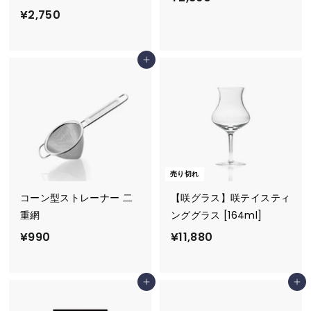
¥
¥2,750
2
2
,
,
8
カートに追加
7
6
5
0
0
売り切れ
コーン型ストレーナー 二
【咲グラス】咲テイスティ
重網
ンググラス [164ml]
¥
¥
¥990
¥11,880
9
1
9
1
カートに追加
カートに追加
0
,