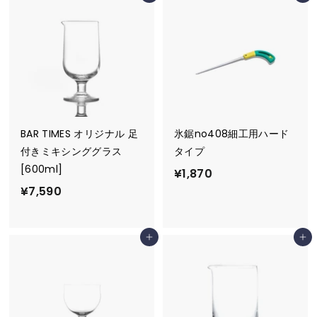
5
1
2
8
0
BAR TIMES オリジナル 足
氷鋸no408細工用ハード
付きミキシンググラス
タイプ
[600ml]
¥
¥1,870
¥
¥7,590
1
7
,
,
8
カートに追加
カートに追加
5
7
9
0
0