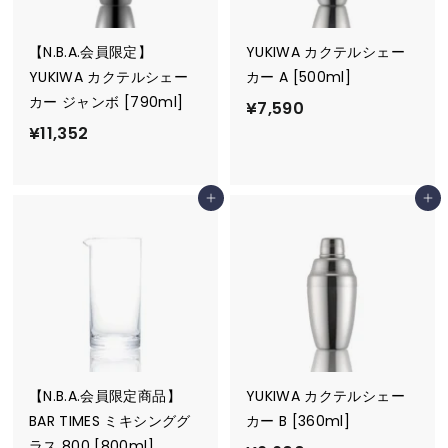
【N.B.A.会員限定】
YUKIWA カクテルシェー
YUKIWA カクテルシェー
カー A [500ml]
カー ジャンボ [790ml]
¥
¥7,590
¥
¥11,352
7
1
,
1
5
カートに追加
カートに追加
,
9
3
0
5
2
【N.B.A.会員限定商品】
YUKIWA カクテルシェー
BAR TIMES ミキシンググ
カー B [360ml]
ラス 800 [800ml]