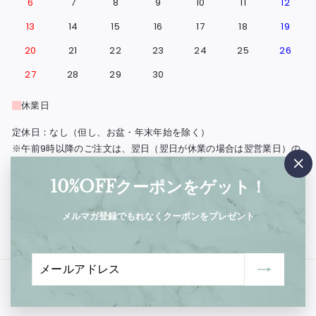
6
7
8
9
10
11
12
13
14
15
16
17
18
19
20
21
22
23
24
25
26
27
28
29
30
休業日
定休日：なし（但し、お盆・年末年始を除く）
※午前9時以降のご注文は、翌日（翌日が休業の場合は翌営業日）の
出荷となります。
"閉
※北海道・島根県と広島県の一部地域・鳥取・岡山・山口・四国・九
10%OFFクーポンをゲット！
じ
州・沖縄は、出荷の翌々日のお届けとなります。
る"
※実店舗（西浅草）の営業日もこの営業日カレンダーに準じます。
メルマガ登録でもれなくクーポンをプレゼント
【実店舗の営業時間：12:00〜17:00】
メ
登
ー
録
© 2026 BAR TIMES STORE
ル