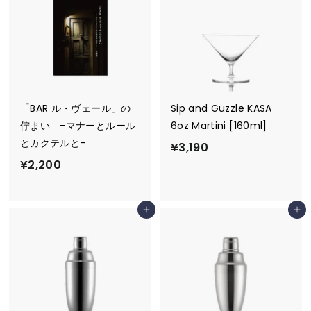
8
8
0
「BAR ル・ヴェール」の
Sip and Guzzle KASA
佇まい -マナーとルール
6oz Martini [160ml]
とカクテルと-
¥
¥3,190
¥
¥2,200
3
2
,
,
1
カートに追加
カートに追加
2
9
0
0
0