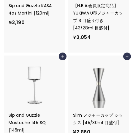
Sip and Guzzle KASA
【N.B.A.会員限定商品】
4oz Martini [120ml]
YUKIWA U型メジャーカッ
プ B 目盛り付き
¥
¥3,190
[43/28ml 目盛付]
3
¥
¥3,054
,
3
1
,
9
カートに追加
カートに追加
0
0
5
4
Sip and Guzzle
Slim メジャーカップ シッ
Mustache 145 SQ
クス [45/30ml 目盛付]
[145ml]
¥
¥2,860