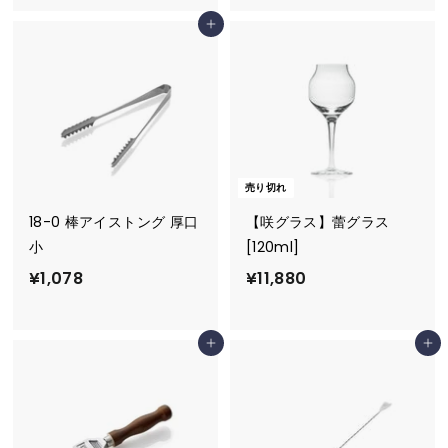
,
0
カートに追加
7
5
5
6
0
売り切れ
18-0 棒アイストング 厚口
【咲グラス】蕾グラス
小
[120ml]
¥
¥
¥1,078
¥11,880
1
1
,
1
カートに追加
カートに追加
0
,
7
8
8
8
0