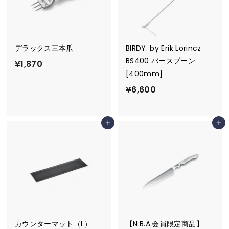
デラックス三本爪
BIRDY. by Erik Lorincz
BS400 バースプーン
¥
¥1,870
[400mm]
1
¥
¥6,600
,
6
8
,
7
カートに追加
カートに追加
6
0
0
0
カウンターマット（L）
【N.B.A.会員限定商品】