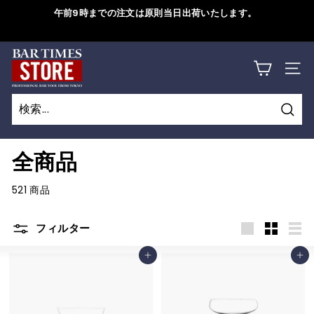
コ
午前9時までの注文は原則当日出荷いたします。
ン
ス
テ
ラ
B
ン
詳しくはこちら
イ
サイ
ツ
A
ド
に
シ
R
ス
ョ
検
キ
T
検
閉
ー
索
ッ
索
じ
を
I
全商品
プ
一
る
M
す
時
521 商品
る
停
E
止
フィルター
S
す
大
小
リ
S
る
カートに追加
カートに追加
き
さ
ス
い
い
ト
T
O