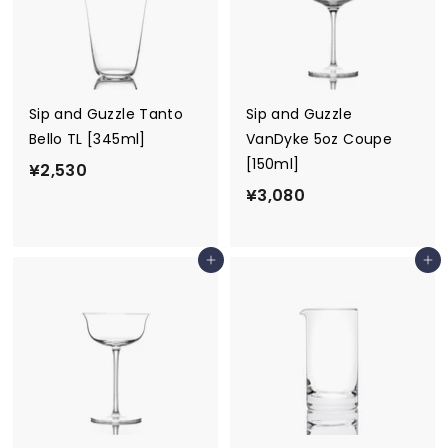
R
E
Sip and Guzzle Tanto
Sip and Guzzle
Bello TL [345ml]
VanDyke 5oz Coupe
[150ml]
¥
¥2,530
¥
¥3,080
2
3
,
,
5
カートに追加
カートに追加
0
3
8
0
0