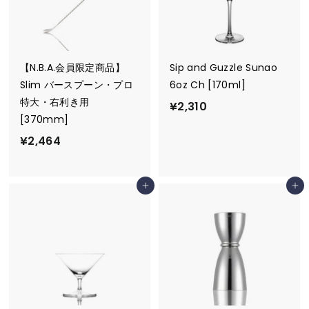
【N.B.A.会員限定商品】
Sip and Guzzle Sunao
Slim バースプーン・プロ
6oz Ch [170ml]
特大・右利き用
¥
¥2,310
[370mm]
2
¥
¥2,464
,
2
3
,
1
カートに追加
カートに追加
4
0
6
4