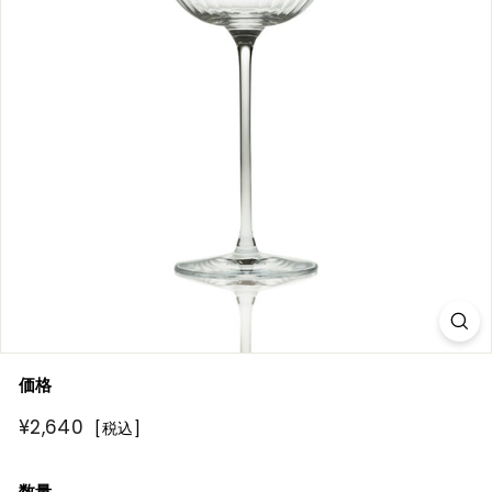
R
E
価格
通
¥2,640
¥2,640
[税込]
常
価
数量