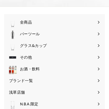
全商品
バーツール
サ
ブ
グラス&カップ
サ
メ
ブ
その他
ニ
サ
メ
ュ
ブ
お酒・飲料
ニ
ー
メ
ュ
を
ブランド一覧
ニ
ー
開
ュ
を
く
浅草店舗
ー
開
を
く
N.B.A.限定
開