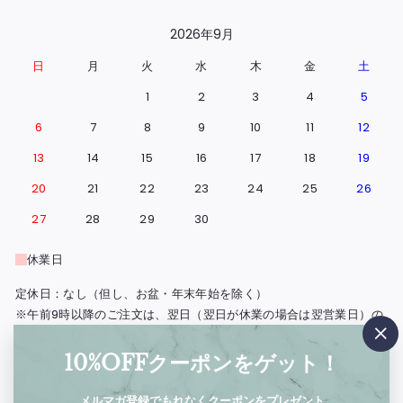
2026年9月
日
月
火
水
木
金
土
1
2
3
4
5
6
7
8
9
10
11
12
13
14
15
16
17
18
19
20
21
22
23
24
25
26
27
28
29
30
休業日
定休日：なし（但し、お盆・年末年始を除く）
※午前9時以降のご注文は、翌日（翌日が休業の場合は翌営業日）の
出荷となります。
"閉
※北海道・島根県と広島県の一部地域・鳥取・岡山・山口・四国・九
10%OFFクーポンをゲット！
じ
州・沖縄は、出荷の翌々日のお届けとなります。
る"
※実店舗（西浅草）の営業日もこの営業日カレンダーに準じます。
メルマガ登録でもれなくクーポンをプレゼント