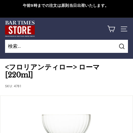
コ
午前9時までの注文は原則当日出荷いたします。
ン
ス
テ
ラ
B
ン
詳しくはこちら
イ
サイ
ツ
A
ド
に
シ
R
ス
ョ
検
キ
T
検
閉
ー
索
ッ
索
じ
を
I
<フロリアンティロー> ローマ
プ
一
る
[220ml]
M
す
時
る
SKU:
4781
停
E
止
S
す
S
る
T
O