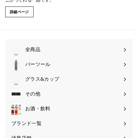
ニがつくれる一品です。
詳細ページ
全商品
バーツール
サ
ブ
グラス&カップ
サ
メ
ブ
その他
ニ
サ
メ
ュ
ブ
お酒・飲料
ニ
ー
メ
ュ
を
ブランド一覧
ニ
ー
開
ュ
を
く