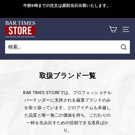
コ
午前9時までの注文は原則当日出荷いたします。
ン
ス
テ
ラ
B
ン
詳しくはこちら
イ
サイ
ツ
A
ド
に
シ
R
ス
ョ
検
キ
T
検
閉
ー
索
ッ
索
じ
を
I
プ
一
る
取扱ブランド一覧
M
す
時
る
停
E
BAR TIMES STOREでは、プロフェッショナル
止
S
バーテンダーに支持される厳選ブランドのみ
す
を取り扱っています。どのアイテムも卓越し
S
る
た品質と唯一無二の価値を持ち、こだわりの
T
一杯を生み出すための信頼できる道具ばか
り。
O