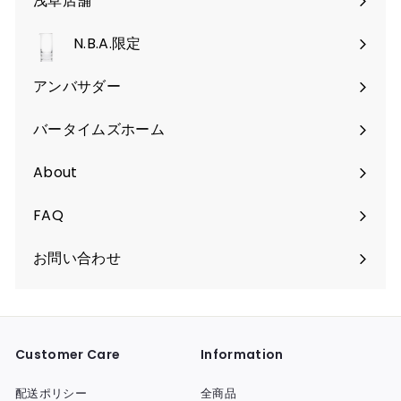
浅草店舗
ー
開
を
く
N.B.A.限定
開
く
アンバサダー
バータイムズホーム
About
FAQ
お問い合わせ
Customer Care
Information
配送ポリシー
全商品