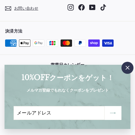
Instagram
Facebook
YouTube
TikTok
お問い合わせ
決済方法
営業日カレンダー
"閉
2026年8月
10%OFFクーポンをゲット！
じ
る"
日
月
火
水
木
金
土
メルマガ登録でもれなくクーポンをプレゼント
1
2
3
4
5
6
7
8
メ
登
9
10
11
12
13
14
15
ー
録
ル
16
17
18
19
20
21
22
ア