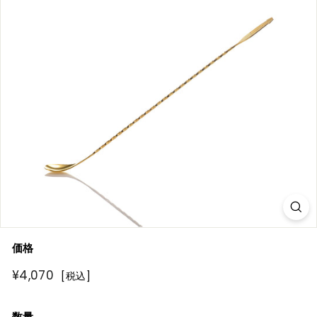
R
E
価格
通
¥4,070
¥4,070
[税込]
常
価
数量