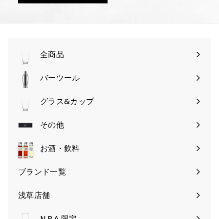
全商品
バーツール
サ
ブ
グラス&カップ
サ
メ
ブ
その他
ニ
サ
メ
ュ
ブ
お酒・飲料
ニ
ー
メ
ュ
を
ブランド一覧
ニ
ー
開
ュ
を
く
浅草店舗
ー
開
を
く
N.B.A.限定