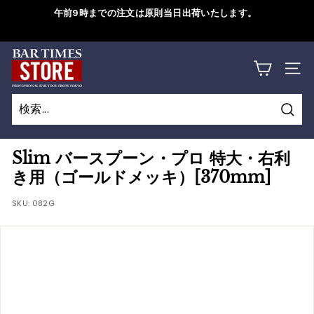
コ
午前9時までの注文は原則当日出荷いたします。
ン
ス
テ
ラ
B
ン
詳しくはこちら
イ
サイ
ツ
A
ド
に
シ
R
ス
ョ
検
キ
T
検
閉
ー
索
ッ
索
じ
を
I
Slim バースプーン・プロ 特大・右利
プ
一
る
き用（ゴールドメッキ）[370mm]
M
す
時
る
SKU:
082G
停
E
止
S
す
S
る
T
O