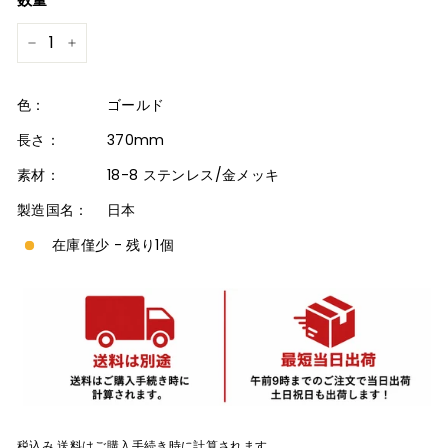
格
−
+
色：
ゴールド
長さ：
370mm
素材：
18-8 ステンレス/金メッキ
製造国名：
日本
在庫僅少 - 残り1個
税込み
送料
はご購入手続き時に計算されます。