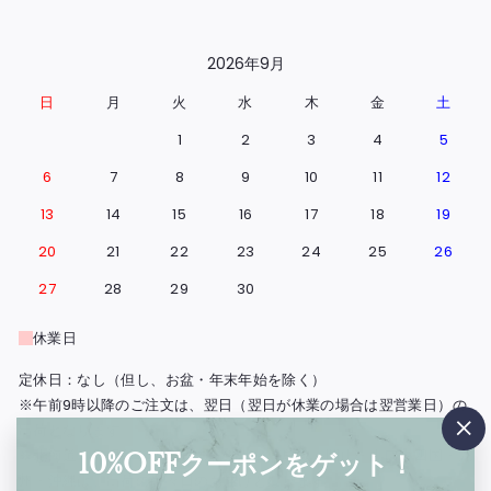
2026年9月
日
月
火
水
木
金
土
1
2
3
4
5
6
7
8
9
10
11
12
13
14
15
16
17
18
19
20
21
22
23
24
25
26
27
28
29
30
休業日
定休日：なし（但し、お盆・年末年始を除く）
※午前9時以降のご注文は、翌日（翌日が休業の場合は翌営業日）の
出荷となります。
"閉
※北海道・島根県と広島県の一部地域・鳥取・岡山・山口・四国・九
10%OFFクーポンをゲット！
じ
州・沖縄は、出荷の翌々日のお届けとなります。
る"