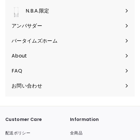
開
を
く
N.B.A.限定
開
く
アンバサダー
バータイムズホーム
About
FAQ
お問い合わせ
Customer Care
Information
配送ポリシー
全商品