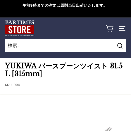
コ
午前9時までの注文は原則当日出荷いたします。
ン
ス
テ
ラ
B
ン
詳しくはこちら
イ
サイ
ツ
A
ド
に
シ
R
ス
ョ
検
キ
T
検
閉
ー
索
ッ
索
じ
を
I
YUKIWA バースプーンツイスト 31.5
プ
一
る
L [315mm]
M
す
時
る
SKU:
096
停
E
止
S
す
S
る
T
O