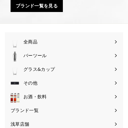
ブランド一覧を見る
全商品
バーツール
サ
ブ
グラス&カップ
サ
メ
ブ
その他
ニ
サ
メ
ュ
ブ
お酒・飲料
ニ
ー
メ
ュ
を
ブランド一覧
ニ
ー
開
ュ
を
く
浅草店舗
ー