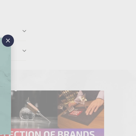
"閉
じ
る"