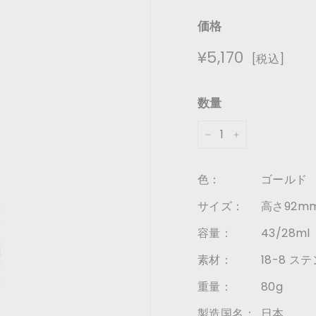
価格
通
¥5,170
¥5,170
[税込]
常
価
数量
格
−
+
色：
ゴールド
サイズ：
高さ92mm
容量：
43/28ml
素材：
18-8 
重量：
80g
製造国名：
日本