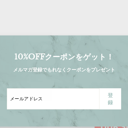
わせ
10%OFFクーポンをゲット！
メルマガ登録でもれなくクーポンをプレゼント
メ
登
登
プロフェッショナルバー
ー
録
録
ンドのみを取り扱っ
ル
した品質と唯一無二
ア
を生み出すための信
ド