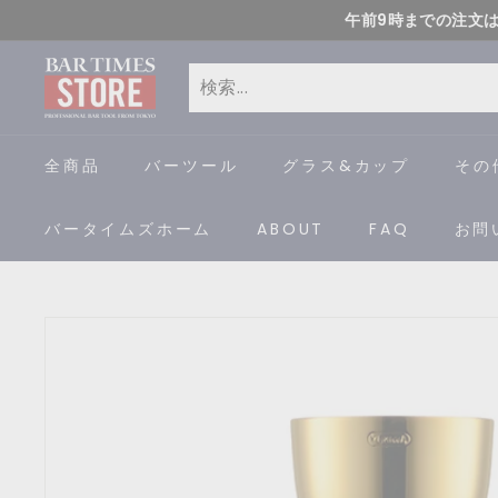
コ
午前9時までの注文
ン
B
テ
ン
A
検
閉
ツ
索
じ
R
全商品
バーツール
グラス&カップ
その
に
る
ス
T
バータイムズホーム
ABOUT
FAQ
お問
キ
I
ッ
プ
M
す
E
る
S
S