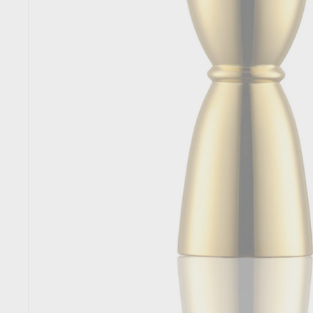
T
O
R
E