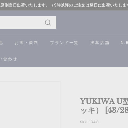
は原則当日出荷いたします。（9時以降のご注文は翌日に出荷いたしま
詳しく
ス
ラ
イ
検
ド
索
他
お酒・飲料
ブランド一覧
浅草店舗
N.
シ
ョ
い合わせ
ー
を
一
時
停
YUKIWA 
止
す
ッキ） [43/28
る
SKU:
134G