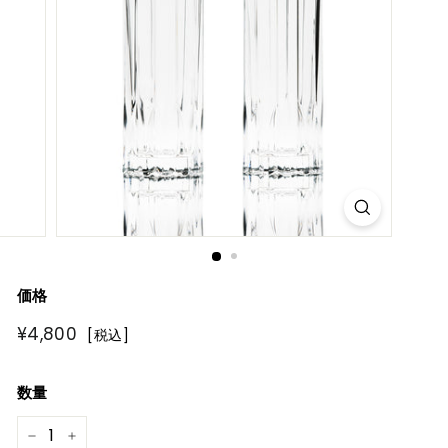
R
E
価格
通
¥4,800
¥4,800
[税込]
常
価
数量
格
−
+