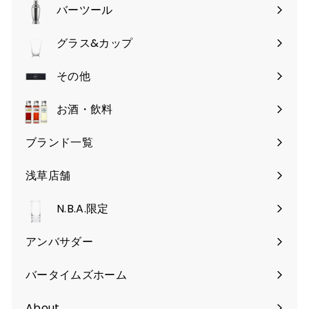
バーツール
サ
ブ
グラス&カップ
サ
メ
ブ
その他
ニ
サ
メ
ュ
ブ
お酒・飲料
ニ
ー
メ
ュ
を
ブランド一覧
ニ
ー
開
ュ
を
く
浅草店舗
ー
開
を
く
N.B.A.限定
開
く
アンバサダー
バータイムズホーム
About