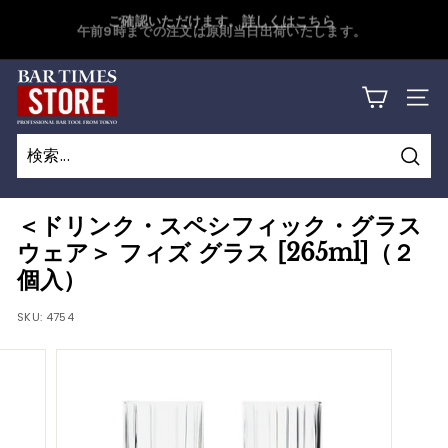
詳しくはこちら
コ
午前9時までの注文は原則当日出荷いたします。
ン
ス
テ
ラ
B
ン
イ
サイ
ツ
A
ド
に
シ
R
ス
ョ
検
キ
T
検
閉
ー
索
ッ
索
じ
を
I
＜ドリンク・スペシフィック・グラス
プ
一
る
ウェア＞ フィズ グラス [265ml]（２
M
す
時
個入）
る
停
E
止
SKU:
4754
S
す
S
る
T
O