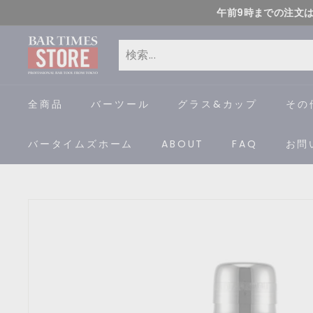
コ
午前9時までの注文
ン
B
テ
ン
A
検
閉
ツ
索
じ
R
全商品
バーツール
グラス&カップ
その
に
る
ス
T
バータイムズホーム
ABOUT
FAQ
お問
キ
I
ッ
プ
M
す
E
る
S
S