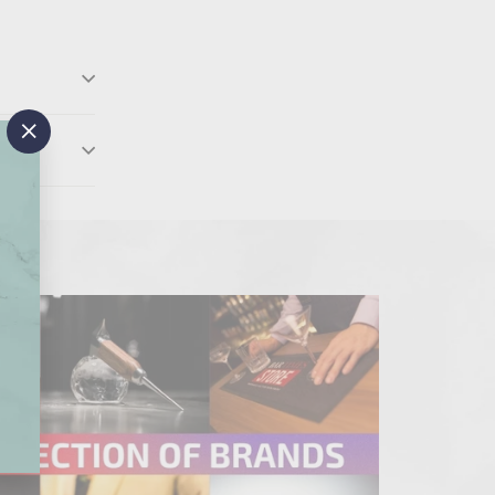
"閉
じ
る"