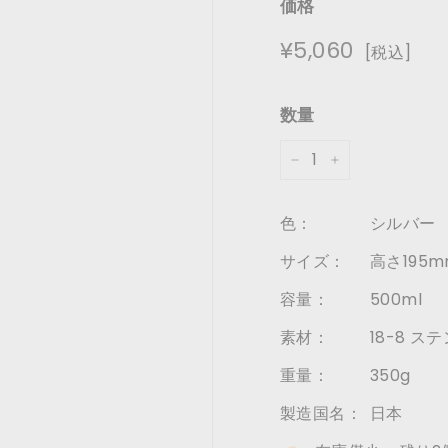
価格
通
¥5,060
¥5,060
[税込]
常
価
数量
格
−
+
色：
シルバー
サイズ：
高さ195m
容量：
500ml
素材：
18-8 ス
重量：
350g
製造国名：
日本