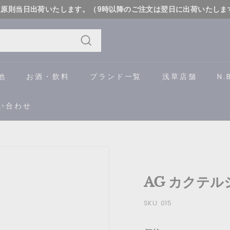
は原則当日出荷いたします。（9時以降のご注文は翌日に出荷いたしま
詳しく
ス
ラ
イ
検
ド
索
他
お酒・飲料
ブランド一覧
浅草店舗
N.
シ
ョ
い合わせ
ー
を
一
時
停
AG カクテルシ
止
す
SKU:
015
る