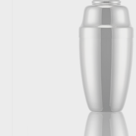
T
O
R
E