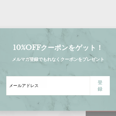
わせ
10%OFFクーポンをゲット！
メルマガ登録でもれなくクーポンをプレゼント
メ
登
プロフェッショナルバー
登
ー
録
録
ンドのみを取り扱っ
ル
した品質と唯一無二
ア
を生み出すための信
ド