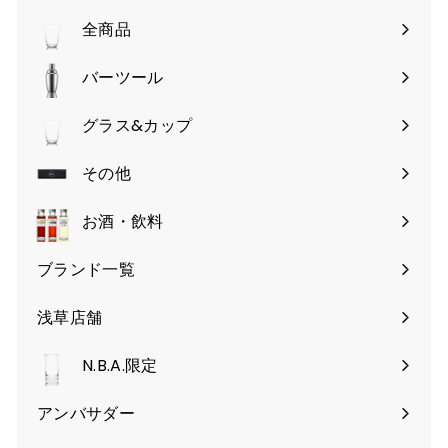
全商品
バーツール
サ
ブ
グラス&カップ
サ
メ
ブ
その他
ニ
サ
メ
ュ
ブ
お酒・飲料
ニ
ー
メ
ュ
を
ブランド一覧
ニ
ー
開
ュ
を
く
浅草店舗
ー
開
を
く
N.B.A.限定
開
く
アンバサダー