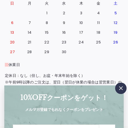
日
月
火
水
木
金
土
1
2
3
4
5
6
7
8
9
10
11
12
13
14
15
16
17
18
19
20
21
22
23
24
25
26
27
28
29
30
休業日
定休日：なし（但し、お盆・年末年始を除く）
※午前9時以降のご注文は、翌日（翌日が休業の場合は翌営業日）の
出荷となります。
"閉
※北海道・島根県と広島県の一部地域・鳥取・岡山・山口・四国・九
10%OFFクーポンをゲット！
じ
州・沖縄は、出荷の翌々日のお届けとなります。
る"
※実店舗（西浅草）の営業日もこの営業日カレンダーに準じます。
メルマガ登録でもれなくクーポンをプレゼント
【実店舗の営業時間：12:00〜17:00】