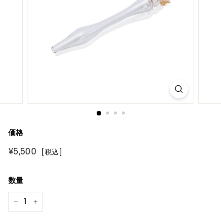
R
E
価格
通
¥5,500
¥5,500
[税込]
常
価
数量
格
−
+