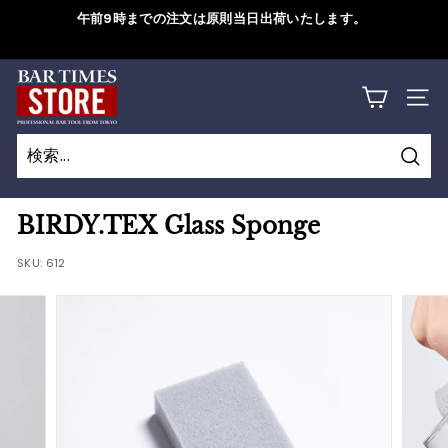
コ
午前9時までの注文は原則当日出荷いたします。
ン
ス
テ
ラ
B
ン
詳しくはこちら
イ
サイ
ツ
A
ド
に
シ
R
ス
ョ
検
キ
T
検
閉
ー
索
ッ
索
じ
を
I
BIRDY.TEX Glass Sponge
プ
一
る
M
す
SKU:
612
時
る
停
E
止
S
す
S
る
T
O