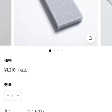
R
E
価格
通
¥1,210
¥1,210
[税込]
常
価
数量
格
−
+
色：
ライトグレー