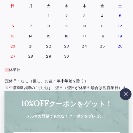
日
月
火
水
木
金
土
1
2
3
4
5
6
7
8
9
10
11
12
13
14
15
16
17
18
19
20
21
22
23
24
25
26
27
28
29
30
休業日
定休日：なし（但し、お盆・年末年始を除く）
※午前9時以降のご注文は、翌日（翌日が休業の場合は翌営業日）の
出荷となります。
"閉
※北海道・島根県と広島県の一部地域・鳥取・岡山・山口・四国・九
10%OFFクーポンをゲット！
じ
州・沖縄は、出荷の翌々日のお届けとなります。
る"
※実店舗（西浅草）の営業日もこの営業日カレンダーに準じます。
メルマガ登録でもれなくクーポンをプレゼント
【実店舗の営業時間：12:00〜17:00】