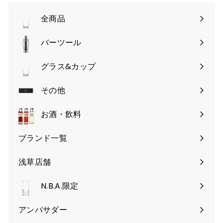
全商品
バーツール
サ
ブ
グラス&カップ
サ
メ
ブ
その他
ニ
サ
メ
ュ
ブ
お酒・飲料
ニ
ー
メ
ュ
を
ブランド一覧
ニ
ー
開
ュ
を
く
浅草店舗
ー
開
を
く
N.B.A.限定
開
く
アンバサダー