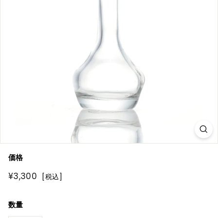
R
E
価格
通
¥3,300
¥3,300
[税込]
常
価
数量
格