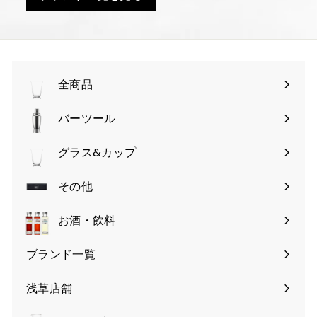
全商品
バーツール
サ
ブ
グラス&カップ
サ
メ
ブ
その他
ニ
サ
メ
ュ
ブ
お酒・飲料
ニ
ー
メ
ュ
を
ブランド一覧
ニ
ー
開
ュ
を
く
浅草店舗
ー
開
を