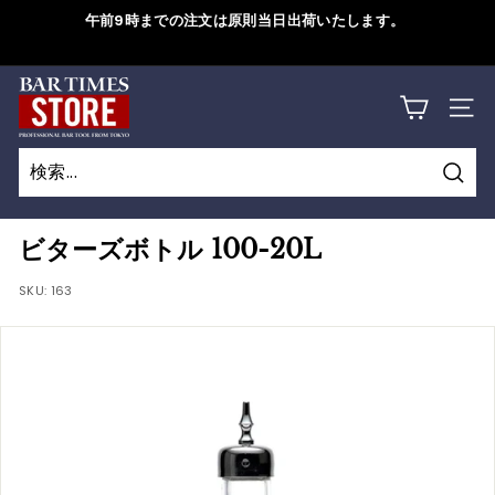
コ
午前9時までの注文は原則当日出荷いたします。
ン
ス
テ
ラ
B
ン
詳しくはこちら
イ
サイ
ツ
A
ド
に
シ
R
ス
ョ
検
キ
T
検
閉
ー
索
ッ
索
じ
を
I
ビターズボトル 100-20L
プ
一
る
M
す
SKU:
163
時
る
停
E
止
S
す
S
る
T
O