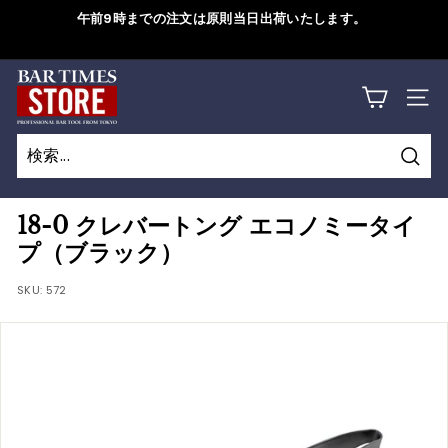
コ
午前9時までの注文は原則当日出荷いたします。
ン
ス
テ
ラ
B
ン
詳しくはこちら
イ
サイ
ツ
A
ド
に
シ
R
ス
ョ
検
キ
T
検
閉
ー
索
ッ
索
じ
を
I
18-0 クレバートング エコノミータイ
プ
一
る
プ（ブラック）
M
す
時
る
SKU:
572
停
E
止
S
す
S
る
T
O