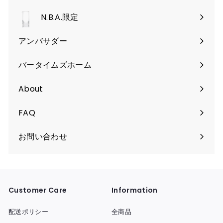
開
を
く
N.B.A.限定
開
く
アンバサダー
バータイムズホーム
About
FAQ
お問い合わせ
Customer Care
Information
配送ポリシー
全商品