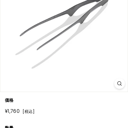
R
E
価格
通
¥1,760
¥1,760
[税込]
常
価
数量