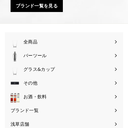
ブランド一覧を見る
全商品
バーツール
サ
ブ
グラス&カップ
サ
メ
ブ
その他
ニ
サ
メ
ュ
ブ
お酒・飲料
ニ
ー
メ
ュ
を
ブランド一覧
ニ
ー
開
ュ
を
く
浅草店舗
ー