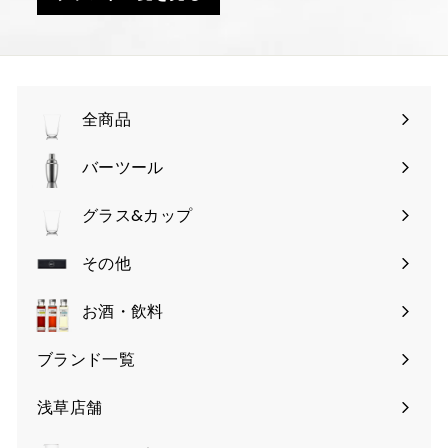
全商品
バーツール
サ
ブ
グラス&カップ
サ
メ
ブ
その他
ニ
サ
メ
ュ
ブ
お酒・飲料
ニ
ー
メ
ュ
を
ブランド一覧
ニ
ー
開
ュ
を
く
浅草店舗
ー
開
を