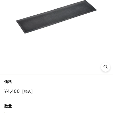
R
E
価格
通
¥4,400
¥4,400
[税込]
常
価
数量
格