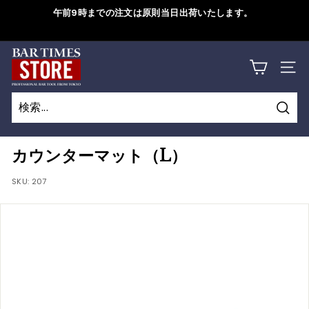
コ
午前9時までの注文は原則当日出荷いたします。
ン
ス
テ
ラ
B
ン
詳しくはこちら
イ
サイ
ツ
A
ド
に
シ
R
ス
ョ
検
キ
T
検
閉
ー
索
ッ
索
じ
を
I
カウンターマット（L）
プ
一
る
M
す
SKU:
207
時
る
停
E
止
S
す
S
る
T
O