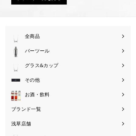
全商品
バーツール
サ
ブ
グラス&カップ
サ
メ
ブ
その他
ニ
サ
メ
ュ
ブ
お酒・飲料
ニ
ー
メ
ュ
を
ブランド一覧
ニ
ー
開
ュ
を
く
浅草店舗
ー
開
を