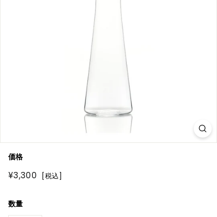
R
E
価格
通
¥3,300
¥3,300
[税込]
常
価
数量
格