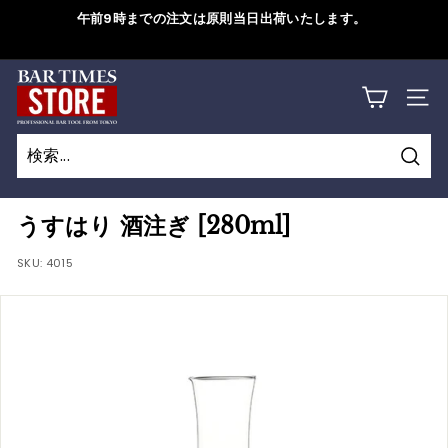
コ
午前9時までの注文は原則当日出荷いたします。
ン
ス
テ
ラ
B
ン
詳しくはこちら
イ
サイ
ツ
A
ド
に
シ
R
ス
ョ
検
キ
T
検
閉
ー
索
ッ
索
じ
を
I
うすはり 酒注ぎ [280ml]
プ
一
る
M
す
SKU:
4015
時
る
停
E
止
S
す
S
る
T
O