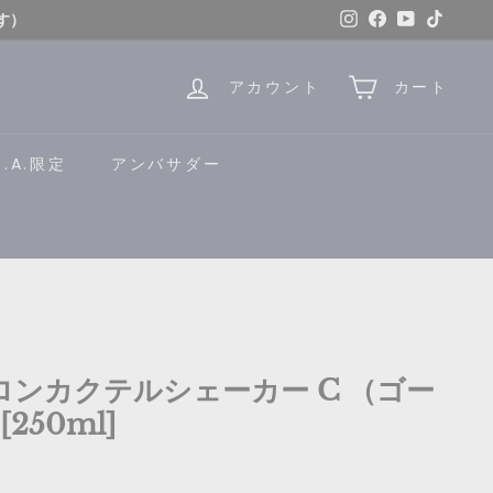
Instagram
Facebook
YouTube
TikTok
す）
はこちら
アカウント
カート
B.A.限定
アンバサダー
バロンカクテルシェーカー C （ゴー
250ml]