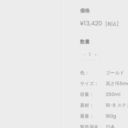
価格
通
¥13,420
¥13,420
[税込]
常
価
数量
格
−
+
色：
ゴールド
サイズ：
高さ155m
容量：
250ml
素材：
18-8 
重量：
180g
製造国名：
日本