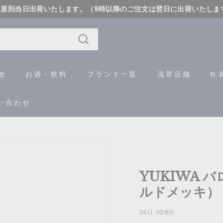
は原則当日出荷いたします。（9時以降のご注文は翌日に出荷いたしま
詳しく
ス
ラ
イ
検
ド
索
他
お酒・飲料
ブランド一覧
浅草店舗
N.
シ
ョ
い合わせ
ー
を
一
時
停
YUKIWA 
止
す
ルドメッキ） [
る
SKU:
029G