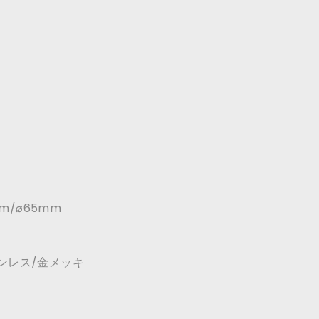
m/⌀65mm
ステンレス/金メッキ