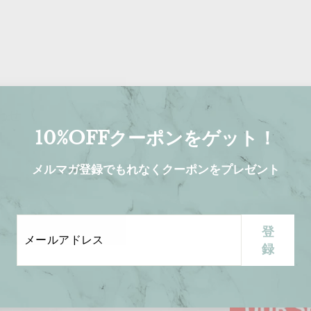
わせ
10%OFFクーポンをゲット！
メルマガ登録でもれなくクーポンをプレゼント
メ
登
登
プロフェッショナルバー
ー
録
録
ンドのみを取り扱っ
ル
した品質と唯一無二
ア
を生み出すための信
ド