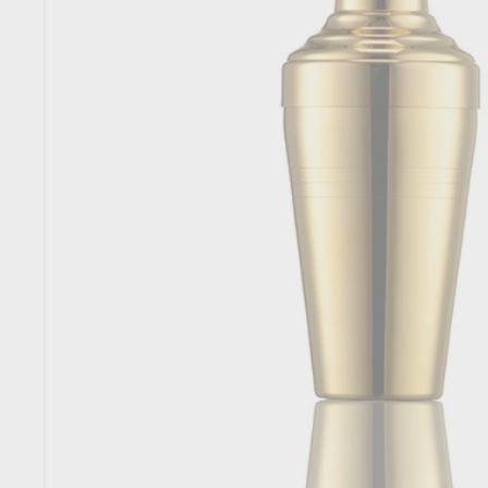
T
O
R
E