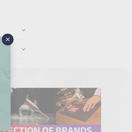
"閉
じ
る"