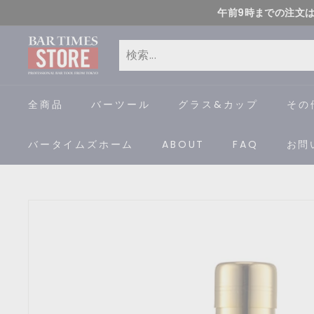
コ
午前9時までの注文
ン
B
テ
ン
A
検
閉
ツ
索
じ
R
全商品
バーツール
グラス&カップ
その
に
る
ス
T
バータイムズホーム
ABOUT
FAQ
お問
キ
I
ッ
プ
M
す
E
る
S
S