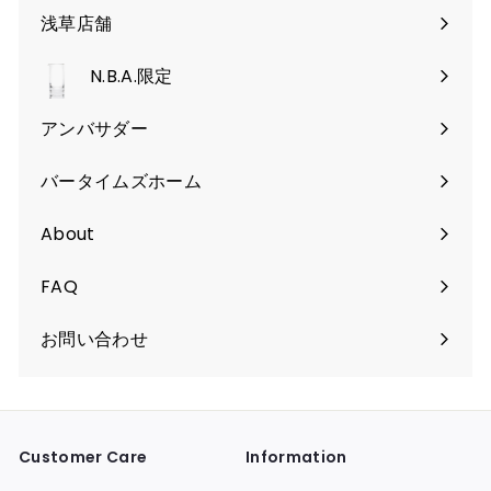
ュ
を
く
浅草店舗
ー
開
を
く
N.B.A.限定
開
く
アンバサダー
バータイムズホーム
About
FAQ
お問い合わせ
Customer Care
Information