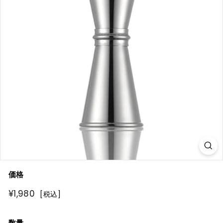
R
E
価格
通
¥1,980
¥1,980
[税込]
常
価
数量