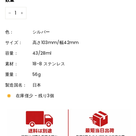
格
−
+
色：
シルバー
サイズ：
高さ103mm/幅42mm
容量：
43/28ml
素材：
18-8 ステンレス
重量：
56g
製造国名：
日本
在庫僅少 - 残り3個