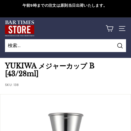
コ
午前9時までの注文は原則当日出荷いたします。
ン
ス
テ
ラ
B
ン
詳しくはこちら
イ
サイ
ツ
A
ド
に
シ
R
ス
ョ
検
キ
T
検
閉
ー
索
ッ
索
じ
を
I
YUKIWA メジャーカップ B
プ
一
る
[43/28ml]
M
す
時
る
SKU:
138
停
E
止
S
す
S
る
T
O