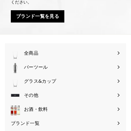
ください。
ブランド一覧を見る
全商品
バーツール
サ
ブ
グラス&カップ
サ
メ
ブ
その他
ニ
サ
メ
ュ
ブ
お酒・飲料
ニ
ー
メ
ュ
を
ブランド一覧
ニ
ー
開