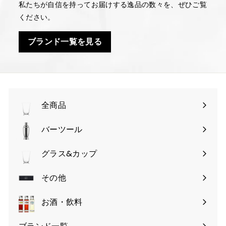
私たちが自信を持ってお届けする逸品の数々を、ぜひご覧
ください。
ブランド一覧を見る
全商品
バーツール
サ
ブ
グラス&カップ
サ
メ
ブ
その他
ニ
サ
メ
ュ
ブ
お酒・飲料
ニ
ー
メ
ュ
を