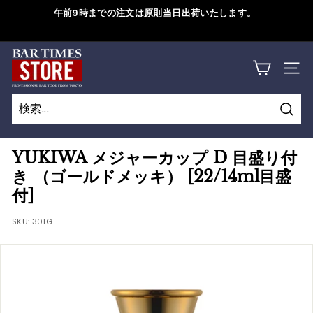
コ
午前9時までの注文は原則当日出荷いたします。
ン
ス
テ
ラ
B
ン
詳しくはこちら
イ
サイ
ツ
A
ド
に
シ
R
ス
ョ
検
キ
T
検
閉
ー
索
ッ
索
じ
を
I
YUKIWA メジャーカップ D 目盛り付
プ
一
る
き （ゴールドメッキ） [22/14ml目盛
M
す
時
付]
る
停
E
止
SKU:
301G
S
す
S
る
T
O