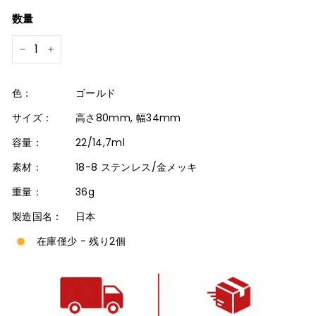
価
数量
格
−
+
色：
ゴールド
サイズ：
高さ80mm, 幅34mm
容量：
22/14,7ml
素材：
18-8 ステンレス/金メッキ
重量：
36g
製造国名：
日本
在庫僅少 - 残り2個