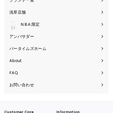
ブランド一覧
ニ
ー
開
ュ
を
く
浅草店舗
ー
開
を
く
N.B.A.限定
開
く
アンバサダー
バータイムズホーム
About
FAQ
お問い合わせ
Customer Care
Information