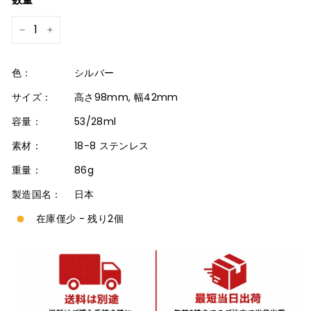
格
−
+
色：
シルバー
サイズ：
高さ98mm, 幅42mm
容量：
53/28ml
素材：
18-8 ステンレス
重量：
86g
製造国名：
日本
在庫僅少 - 残り2個