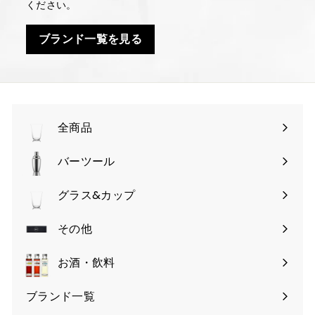
ください。
ブランド一覧を見る
全商品
バーツール
サ
ブ
グラス&カップ
サ
メ
ブ
その他
ニ
サ
メ
ュ
ブ
お酒・飲料
ニ
ー
メ
ュ
を
ブランド一覧
ニ
ー
開