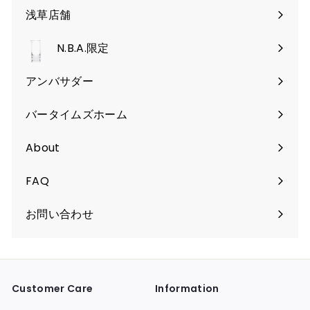
ュ
を
く
浅草店舗
ー
開
を
く
N.B.A.限定
開
く
アンバサダー
バータイムズホーム
About
FAQ
お問い合わせ
Customer Care
Information