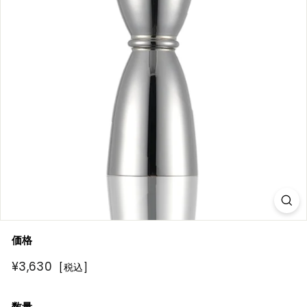
R
E
価格
通
¥3,630
¥3,630
[税込]
常
価
数量