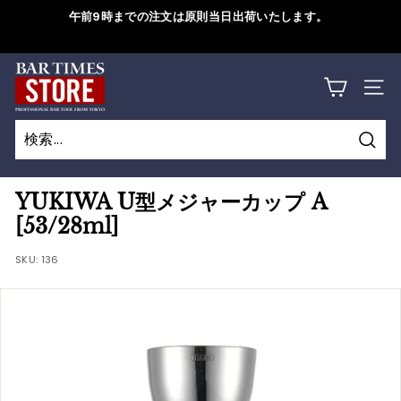
コ
午前9時までの注文は原則当日出荷いたします。
ン
ス
テ
ラ
B
ン
詳しくはこちら
イ
サイ
ツ
A
ド
に
シ
R
ス
ョ
検
キ
T
検
閉
ー
索
ッ
索
じ
を
I
YUKIWA U型メジャーカップ A
プ
一
る
[53/28ml]
M
す
時
る
SKU:
136
停
E
止
S
す
S
る
T
O