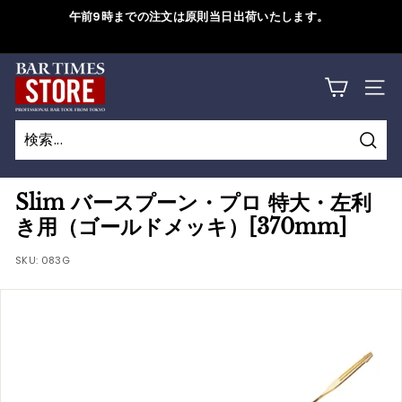
コ
午前9時までの注文は原則当日出荷いたします。
ン
ス
テ
ラ
B
ン
詳しくはこちら
イ
サイ
ツ
A
ド
に
シ
R
ス
ョ
検
キ
T
検
閉
ー
索
ッ
索
じ
を
I
Slim バースプーン・プロ 特大・左利
プ
一
る
き用（ゴールドメッキ）[370mm]
M
す
時
る
SKU:
083G
停
E
止
S
す
S
る
T
O