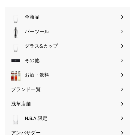
全商品
バーツール
サ
ブ
グラス&カップ
サ
メ
ブ
その他
ニ
サ
メ
ュ
ブ
お酒・飲料
ニ
ー
メ
ュ
を
ブランド一覧
ニ
ー
開
ュ
を
く
浅草店舗
ー
開
を
く
N.B.A.限定
開
く
アンバサダー