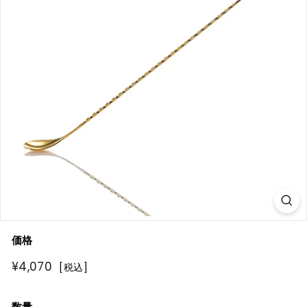
R
E
価格
通
¥4,070
¥4,070
[税込]
常
価
数量