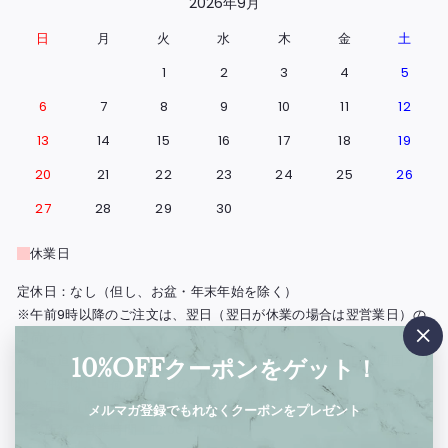
2026年9月
日
月
火
水
木
金
土
1
2
3
4
5
6
7
8
9
10
11
12
13
14
15
16
17
18
19
20
21
22
23
24
25
26
27
28
29
30
休業日
定休日：なし（但し、お盆・年末年始を除く）
※午前9時以降のご注文は、翌日（翌日が休業の場合は翌営業日）の
出荷となります。
"閉
※北海道・島根県と広島県の一部地域・鳥取・岡山・山口・四国・九
10%OFFクーポンをゲット！
じ
州・沖縄は、出荷の翌々日のお届けとなります。
る"
※実店舗（西浅草）の営業日もこの営業日カレンダーに準じます。
メルマガ登録でもれなくクーポンをプレゼント
【実店舗の営業時間：12:00〜17:00】