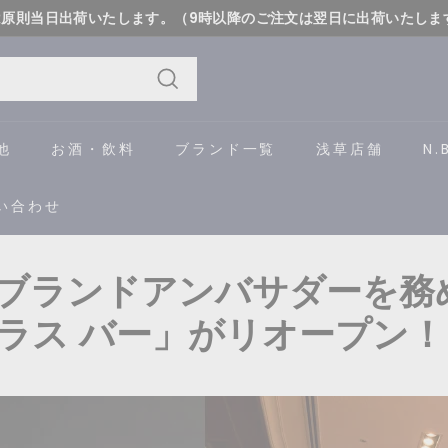
は原則当日出荷いたします。（9時以降のご注文は翌日に出荷いたしま
詳しく
ス
ラ
イ
検
ド
索
他
お酒・飲料
ブランド一覧
浅草店舗
N.
シ
ョ
い合わせ
ー
を
一
ブランドアンバサダーを務
時
ラス バー」がリオープン！
停
止
す
る