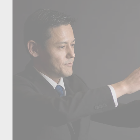
T
O
R
E