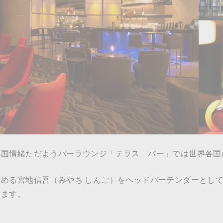
異国情緒ただようバーラウンジ「テラス バー」では世界各国
める宮地信吾（みやち しんご）をヘッドバーテンダーとし
します。