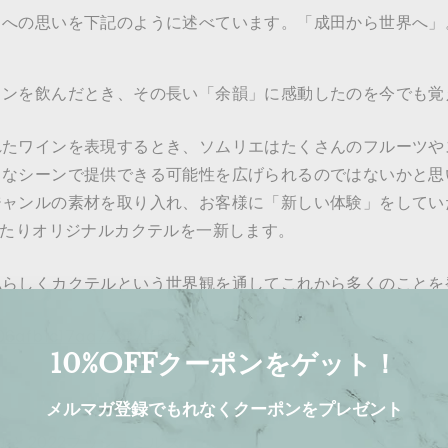
りへの思いを下記のように述べています。「成田から世界へ」
インを飲んだとき、その長い「余韻」に感動したのを今でも覚
れたワインを表現するとき、ソムリエはたくさんのフルーツや
々なシーンで提供できる可能性を広げられるのではないかと思
ジャンルの素材を取り入れ、お客様に「新しい体験」をしてい
あたりオリジナルカクテルを一新します。
私らしくカクテルという世界観を通してこれから多くのことを
06afb1c17aa72af7ff5b48a8.pdf
10%OFFクーポンをゲット！
メルマガ登録でもれなくクーポンをプレゼント
ルと2022ブッシュミルズ日本公式ブランドアンバサダーが