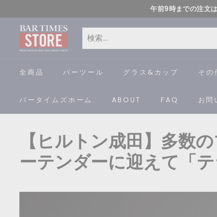
コ
午前9時までの注文
ン
B
テ
ン
A
検
閉
ツ
索
じ
R
全商品
バーツール
グラス&カップ
その
に
る
ス
T
バータイムズホーム
ABOUT
FAQ
お問
キ
I
ッ
プ
M
【ヒルトン成田】多数の
す
E
る
ーテンダーに迎えて「テ
S
S