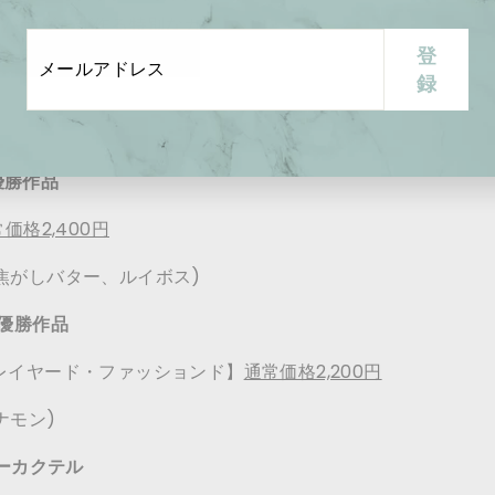
ンバサダーが作る特別なカクテル、全4種をリオープン記念と
メ
登
登
～23：30
ー
録
録
ル
ア
ド
n 優勝作品
レ
価格2,400円
ス
焦がしバター、ルイボス)
部門優勝作品
アロマ・レイヤード・ファッションド】
通常価格2,200円
ナモン)
ダーカクテル