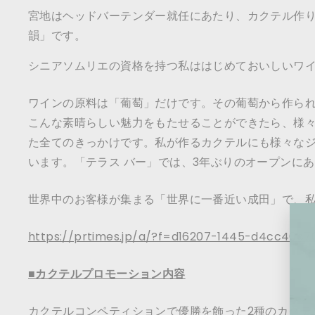
宮地はヘッドバーテンダー就任にあたり、カクテル作
韻」です。
シニアソムリエの資格を持つ私ははじめておいしいワ
ワインの原料は「葡萄」だけです。その葡萄から作ら
こんな素晴らしい魅力をもたせることができたら、様
た全てのきっかけです。私が作るカクテルにも様々な
います。「テラス バー」では、3年ぶりのオープンに
世界中のお客様が集まる「世界に一番近い成田」で、
https://prtimes.jp/a/?f=d16207-1445-d4cc40c7
■カクテルプロモーション内容
カクテルコンペティションで優勝を飾った2種のカクテ